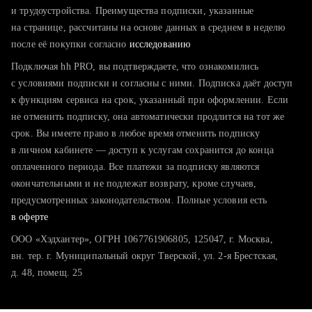
тратите много времени на поиск и вручную поднимаете
и трудоустройства. Преимущества подписки, указанные
резюме
на странице, рассчитаны на основе данных в среднем в неделю
после её покупки согласно
хотите сравнить себя с конкурентами и оценить шансы
исследованию
Подключая hh PRO, вы подтверждаете, что ознакомились
с условиями подписки и согласны с ними. Подписка даёт доступ
к функциям сервиса на срок, указанный при оформлении. Если
не отменить подписку, она автоматически продлится на тот же
срок. Вы имеете право в любое время отменить подписку
в личном кабинете — доступ к услугам сохранится до конца
оплаченного периода. Все платежи за подписку являются
окончательными и не подлежат возврату, кроме случаев,
предусмотренных законодательством. Полные условия есть
в оферте
ООО «Хэдхантер», ОГРН 1067761906805, 125047, г. Москва,
вн. тер. г. Муниципальный округ Тверской, ул. 2-я Брестская,
д. 48, помещ. 25