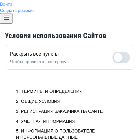
Войти
Создать резюме
Условия использования Сайтов
Раскрыть все пункты
Чтобы прочитать всё сразу
1. ТЕРМИНЫ И ОПРЕДЕЛЕНИЯ
2. ОБЩИЕ УСЛОВИЯ
1.1. Хэдхантер
исполнитель, юридическое
лицо ООО «Хэдхантер», ИНН
Условия определяют отношения между Заказчиками,
3. РЕГИСТРАЦИЯ ЗАКАЗЧИКА НА САЙТЕ
7718620740, адрес: 125047,
Пользователями и Хэдхантер.
Как происходит регистрация Заказчиков
4. УЧЕТНАЯ ИНФОРМАЦИЯ
г. Москва, внутригородская
и Пользователей на Сайте.
Условия отражают то, как работает Хэдхантер, Сайт
5. ИНФОРМАЦИЯ О ПОЛЬЗОВАТЕЛЕ
Данные для доступа в Личный кабинет не должны
территория Муниципальный
и все сервисы.
И ПЕРСОНАЛЬНЫЕ ДАННЫЕ
попадать к посторонним лицам. Для этого Заказчик
округ Тверской, 2-я Брестская
Мы перечисляем, какие документы нужны