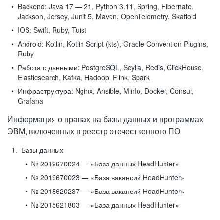
Backend:
Java 17 — 21, Python 3.11, Spring, Hibernate,
Jackson, Jersey, Junit 5, Maven, OpenTelemetry, Skaffold
IOS:
Swift, Ruby, Tuist
Android:
Kotlin, Kotlin Script (kts), Gradle Convention Plugins,
Ruby
Работа с данными:
PostgreSQL, Scylla, Redis, ClickHouse,
Elasticsearch, Kafka, Hadoop, Flink, Spark
Инфраструктура:
Nginx, Ansible, MinIo, Docker, Consul,
Grafana
Информация о правах на базы данных и программах
ЭВМ, включенных в реестр отечественного ПО
Базы данных
№ 2019670024 — «База данных HeadHunter»
№ 2019670023 — «База вакансий HeadHunter»
№ 2018620237 — «База вакансий HeadHunter»
№ 2015621803 — «База данных HeadHunter»