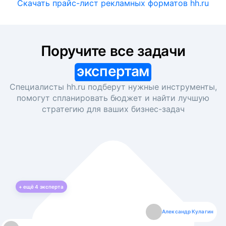
Скачать прайс-лист рекламных форматов hh.ru
Поручите все задачи
экспертам
Специалисты hh.ru подберут нужные инструменты,
помогут спланировать бюджет и найти лучшую
стратегию для ваших
бизнес-задач
+ ещё
4
эксперта
Екатерина Лазаренко
Александр Кулагин
Даниил Макаров
Борис Кашко
Юлия Изоитко