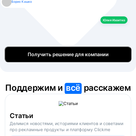
Борис Кашко
Юлия Изоитко
Александр Кулагин
Даниил Макаров
Екатерина Лазаренко
Юлия Изоитко
Получить решение для компании
Поддержим и
всё
расскажем
Статьи
Делимся новостями, историями клиентов и советами
про рекламные продукты и платформу Clickme