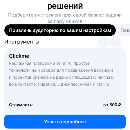
решений
Подберите инструмент для своей
бизнес-задачи
за пару кликов
Привлечь аудиторию по вашим настройкам
Пок
Инструменты
Инструменты
Инструменты
Виртуальный рекрутер
Clickme
Вакансия дня
Массовый подбор под ключ. Решите, сколько
Рекламная платформа от hh.ru: простой
Рекламный формат для вакансий на главной странице
кандидатов и когда вам нужно, и за дело возьмутся
технологичный сервис для продвижения вакансий
hh.ru. Увеличивает количество откликов
маркетологи, рекрутеры и проектные менеджеры
и проектов бизнеса на разных площадках: на hh.ru,
hh.ru с целым набором digital-инструментов
во ВКонтакте, Яндексе, Одноклассниках и Mail.ru
Стоимость:
от 200 000 ₽
Узнать подробнее
Стоимость:
от 500 ₽
Узнать подробнее
Узнать подробнее