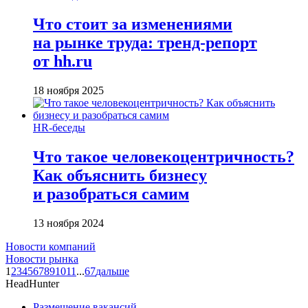
Что стоит за изменениями
на рынке труда: тренд-репорт
от hh.ru
18 ноября 2025
HR-беседы
Что такое человеко­центричность?
Как объяснить бизнесу
и разобраться самим
13 ноября 2024
Новости компаний
Новости рынка
1
2
3
4
5
6
7
8
9
10
11
...
67
дальше
HeadHunter
Размещение вакансий