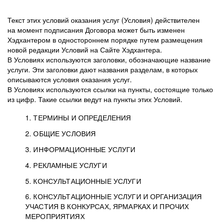
Текст этих условий оказания услуг (Условия) действителен
на момент подписания Договора может быть изменен
Хэдхантером в одностороннем порядке путем размещения
новой редакции Условий на Сайте Хэдхантера.
В Условиях используются заголовки, обозначающие название
услуги. Эти заголовки дают названия разделам, в которых
описываются условия оказания услуг.
В Условиях используются ссылки на пункты, состоящие только
из цифр. Такие ссылки ведут на пункты этих Условий.
1. ТЕРМИНЫ И ОПРЕДЕЛЕНИЯ
2. ОБЩИЕ УСЛОВИЯ
3. ИНФОРМАЦИОННЫЕ УСЛУГИ
1.1. Хэдхантер, или
Хэдхантер, ООО
4. РЕКЛАМНЫЕ УСЛУГИ
HeadHunter, или
«Хэдхантер», ИНН
2.1. Типы и статусы регистрации
5. КОНСУЛЬТАЦИОННЫЕ УСЛУГИ
Исполнитель
7718620740, адрес:
Типы регистрации
3.1. Предоставление доступа к базе данных
2.2. Активация услуг
6. КОНСУЛЬТАЦИОННЫЕ УСЛУГИ И ОРГАНИЗАЦИЯ
125047, г. Москва,
резюме с предложениями Соискателей
Описание и активация
УЧАСТИЯ В КОНКУРСАХ, ЯРМАРКАХ И ПРОЧИХ
2.1.1. Заказчику может быть присвоен один
4.0. Общие условия оказания рекламных услуг
внутригородская
о трудоустройстве с возможностью просмотра
МЕРОПРИЯТИЯХ
из Типов регистраций.
территория
4.0.1. Хэдхантер оказывает Заказчику услугу