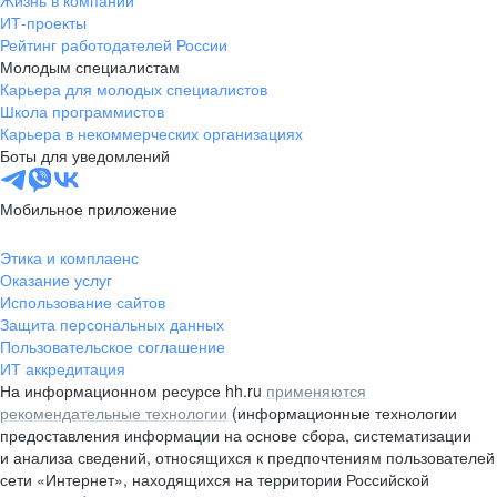
Жизнь в компании
область
ИТ-проекты
Рейтинг работодателей России
Валдай
Малая Вишера
Молодым специалистам
Окуловка
Пестово
Карьера для молодых специалистов
Сольцы
Старая Русса
Школа программистов
Карьера в некоммерческих организациях
Холм
Чудово
Боты для уведомлений
Мурманская область
Апатиты
Гаджиево
Заозерск
Мобильное приложение
Заполярный
Кандалакша
Кировск (Мурманская
Ковдор
Этика и комплаенс
область)
Оказание услуг
Кола
Мончегорск
Использование сайтов
Защита персональных данных
Оленегорск
Островной
Пользовательское соглашение
Полярные Зори
Полярный
ИТ аккредитация
Североморск
Снежногорск
На информационном ресурсе hh.ru
применяются
Республика Карелия
Беломорск
рекомендательные технологии
(информационные технологии
предоставления информации на основе сбора, систематизации
Кемь
Кондопога
и анализа сведений, относящихся к предпочтениям пользователей
Костомукша
Лахденпохья
сети «Интернет», находящихся на территории Российской
Медвежьегорск
Олонец