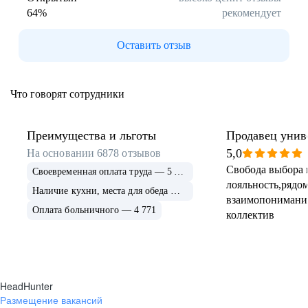
64
%
рекомендует
Буркина Фасо
Минск
Гомель
Могилев
Оставить отзыв
Витебск
Гродно
Брест
Архангельская
область
Что говорят сотрудники
Каргополь
Коряжма
Котлас
Мезень
Мирный
Новодвинск
Преимущества и льготы
Продавец унив
(Архангельская
5,0
На основании
6878
отзывов
область)
Свобода выбора 
Своевременная оплата труда — 5 675
Няндома
Онега
лояльность,рядом
Северодвинск
Сольвычегодск
Наличие кухни, места для обеда — 4 999
взаимопонимани
Шенкурск
Калининградская
Оплата больничного — 4 771
коллектив
область
Багратионовск
Балтийск
Гвардейск
Гурьевск
(Калининградская
область)
HeadHunter
Гусев
Зеленоградск
Размещение вакансий