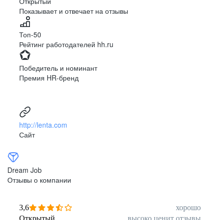
Открытый
Показывает и отвечает на отзывы
Луцк
Севастополь
Симферополь
Сумы
Топ-50
Тернополь
Ужгород
Рейтинг работодателей hh.ru
Харьков
Херсон
Хмельницкий
Черкассы
Победитель и номинант
Черновцы
Чернигов
Премия HR-бренд
Ленинградская
Ханты-Мансийск
область
Тольятти
Дудинка
(Красноярский край)
http://lenta.com
Тура (Красноярский
Агинское
Сайт
край)
(Забайкальский АО)
Усть-Ордынский
Палана
Анадырь
Сочи
Dream Job
Норильск
Дзержинск
Отзывы о компании
(Нижегородская
область)
Арзамас
Саров
3,6
хорошо
Обнинск
Салехард
Открытый
высоко ценит отзывы