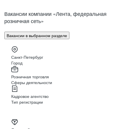
Нижний Новгород
Великий Новгород
Омск
Орел
Вакансии компании «Лента, федеральная
Оренбург
Пенза
розничная сеть»
Пермь
Петрозаводск
Псков
Ростов-на-Дону
Вакансии в выбранном разделе
Рязань
Самара
Саратов
Якутск
Южно-Сахалинск
Владикавказ
Санкт-Петербург
Смоленск
Ставрополь
Город
Тамбов
Казань
Розничная торговля
Тверь
Томск
Сферы деятельности
Кызыл
Тула
Тюмень
Ижевск
Кадровое агентство
Ульяновск
Уфа
Тип регистрации
Хабаровск
Абакан
Челябинск
Грозный
Чита
Чебоксары
Ярославль
Луганск