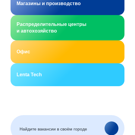
Магазины и производство
Распределительные центры
и автохозяйство
Офис
Lenta Tech
Москва
Санкт-Петербург
Екатеринбург
Новосибирск
Горно-Алтайск
Барнаул
Благовещенск
Архангельск
(Амурская область)
Астрахань
Белгород