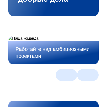
Работайте над амбициозными
Создавайте смелые
проектами
ИТ‑решения