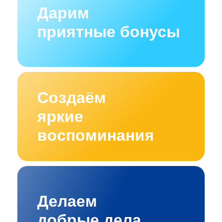
Дарим
приятные бонусы
Создаём
яркие
воспоминания
Делаем
добрые дела