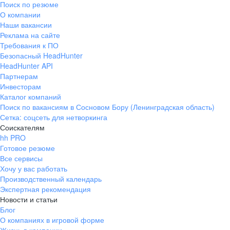
Поиск по резюме
Краснознаменск
Ладушкин
(Калининградская
О компании
область)
Наши вакансии
Мамоново
Неман
Реклама на сайте
Требования к ПО
Нестеров
Озерск
Безопасный HeadHunter
(Калининградская
область)
HeadHunter API
Партнерам
Пионерский
Полесск
Инвесторам
Правдинск
Светлогорск
Каталог компаний
(Калининградская
Поиск по вакансиям в Сосновом Бору (Ленинградская область)
область)
Сетка: соцсеть для нетворкинга
Светлый
Славск
Соискателям
Советск
Черняховск
hh PRO
(Калининградская
Готовое резюме
область)
Все сервисы
Республика Коми
Воркута
Хочу у вас работать
Вуктыл
Емва
Производственный календарь
Экспертная рекомендация
Инта
Микунь
Новости и статьи
Печора
Сосногорск
Блог
Усинск
Ухта
О компаниях в игровой форме
Новгородская
Боровичи