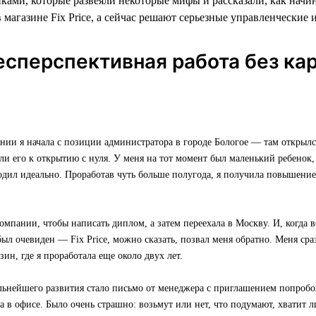
ками, которые развеяли некоторые мифы и рассказали, как начи
 магазине Fix Price, а сейчас решают серьезные управленческие 
есперспективная работа без ка
нии я начала с позиции администратора в городе Бологое — там открылс
или его к открытию с нуля. У меня на тот момент был маленький ребенок, 
одил идеально. Проработав чуть больше полугода, я получила повышени
омпании, чтобы написать диплом, а затем переехала в Москву. И, когда в
был очевиден — Fix Price, можно сказать, позвал меня обратно. Меня ср
зин, где я проработала еще около двух лет.
льнейшего развития стало письмо от менеджера с приглашением попробо
 в офисе. Было очень страшно: возьмут или нет, что подумают, хватит л