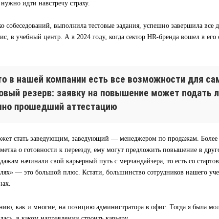
а нужно идти навстречу страху.
о собеседований, выполнила тестовые задания, успешно завершила все д
ис, в учебный центр. А в 2024 году, когда сектор HR-бренда вошел в его
что в нашей компании есть все возможности для са
ровый резерв: заявку на повышение может подать 
шно прошедший аттестацию
жет стать заведующим, заведующий — менеджером по продажам. Более т
тметка о готовности к переезду, ему могут предложить повышение в дру
ажам начинали свой карьерный путь с мерчандайзера, то есть со старто
олях» — это большой плюс. Кстати, большинство сотрудников нашего уч
нах.
нию, как и многие, на позицию администратора в офис. Тогда я была м
лась, в каком направлении строить карьеру.