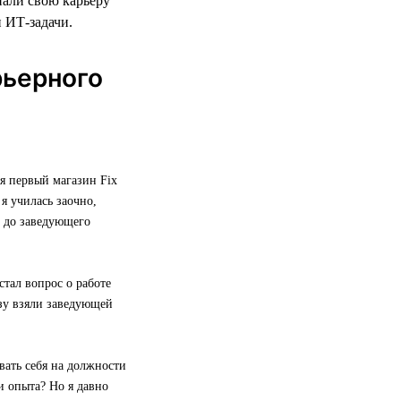
нали свою карьеру
и ИТ-задачи.
рьерного
я первый магазин Fix
я училась заочно,
е до заведующего
стал вопрос о работе
азу взяли заведующей
вать себя на должности
и опыта? Но я давно