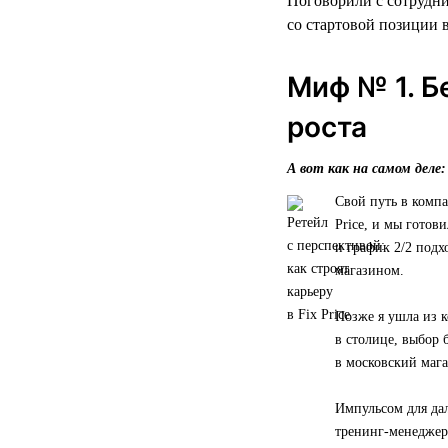
Поговорили с сотрудни
со стартовой позиции в
Миф № 1. Б
роста
А вот как на самом деле:
Свой путь в компа
Price, и мы готов
и график 2/2 подх
магазином.
Позже я ушла из к
в столице, выбор 
в московский мага
Импульсом для да
тренинг-менеджера