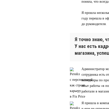
поняла, что всегд
Я прошла нескольк
году перешла в оф
до руководителя.
Я точно знаю, 
У нас есть кад
магазина, успе
Администратор мо
сотрудника есть о
менеджеры по прод
опыт работы «в п
работали в магази
Я пришла в компа
и еще не определи