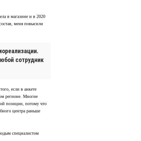
ела в магазине и в 2020
 состав, меня повысили
мореализации.
любой сотрудник
ого, если в анкете
гом регионе. Многие
вой позиции, потому что
ебного центра раньше
олодым специалистом