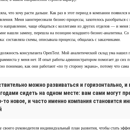
яла, что хочу расти дальше. Как раз в этот период в компании появился
вления. Меня заинтересовали бизнес-процессы, захотелось разобраться с 
то направление, чаще общаться с коллегами из других отделов — и меня
а мне нашли замену, перешла на позицию младшего бизнес-аналитика. Со
ка: составляла схемы, описывала процессы, общалась с заказчиками.
 должность консультанта OpenText. Мой аналитический склад ума нашел 
раммиста у меня нет. И опыт работы администратором помогает до сих по
сно понимаю, как они работают «по ту сторону экрана», потому что сама
ствительно можно развиваться и горизонтально, и 
 годами сидеть на одном месте: вам сами могут п
о-то новое, и часто именно компания становится и
й
у своего руководителя индивидуальный план развития, чтобы стать эфф