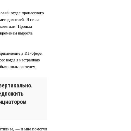
 новый отдел процессного
методологией. Я стала
 заметили. Прошла
 временем выросла
применение в ИТ-сфере,
р: когда я настраиваю
 была пользователем.
вертикально.
редложить
нициатором
ективнее, — и мне помогли