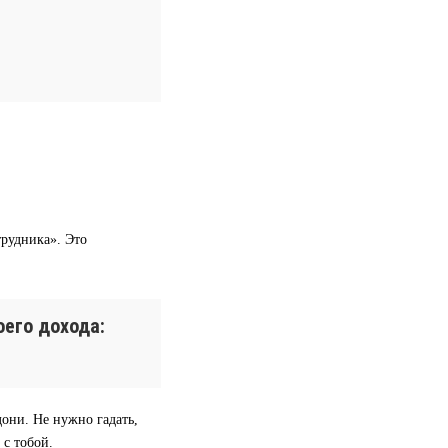
трудника». Это
его дохода:
дони. Не нужно гадать,
 с тобой.