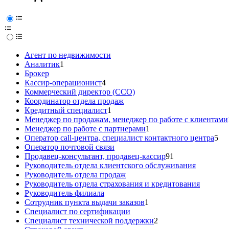
Агент по недвижимости
Аналитик
1
Брокер
Кассир-операционист
4
Коммерческий директор (CCO)
Координатор отдела продаж
Кредитный специалист
1
Менеджер по продажам, менеджер по работе с клиентами
Менеджер по работе с партнерами
1
Оператор call-центра, специалист контактного центра
5
Оператор почтовой связи
Продавец-консультант, продавец-кассир
91
Руководитель отдела клиентского обслуживания
Руководитель отдела продаж
Руководитель отдела страхования и кредитования
Руководитель филиала
Сотрудник пункта выдачи заказов
1
Специалист по сертификации
Специалист технической поддержки
2