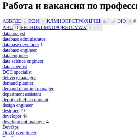
Работа и вакансии по професс
А
Б
В
Г
Д
Е
Ж
З
И
К
Л
М
Н
О
П
Р
С
Т
У
Ф
Х
Ц
Ч
Ш
Э
Ю
#
Ё
Й
Щ
Ы
Я
A
B
C
E
F
G
H
I
J
K
L
M
N
O
P
Q
R
S
T
U
V
W
X
D
Y
Z
data analyst
database administrator
database developer
1
database engineer
data engineer
data science engineer
data scientist
DCC specialist
delivery manager
demand planner
demand planning manager
department assistant
deputy chief accountant
design engineer
designer
19
developer
44
development manager
4
DevOps
DevOps engineer