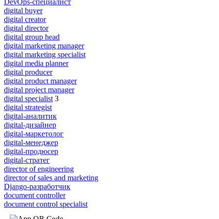
DevOps-специалист
digital buyer
digital creator
digital director
digital group head
digital marketing manager
digital marketing specialist
digital media planner
digital producer
digital product manager
digital project manager
digital specialist
3
digital strategist
digital-аналитик
digital-дизайнер
digital-маркетолог
digital-менеджер
digital-продюсер
digital-стратег
director of engineering
director of sales and marketing
Django-разработчик
document controller
document control specialist